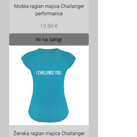
Moška raglan majica Challanger
performance
Cena
19,90 €
Ni na zalogi
Ženska raglan majica Challanger