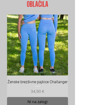
OBLAČILA
Ženske brezšivne pajkice Challanger
Cena
34,90 €
Ni na zalogi