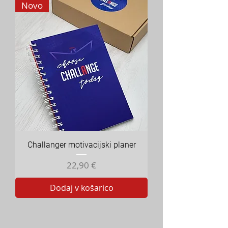
Novo
Challanger motivacijski planer
Cena
22,90 €
Dodaj v košarico