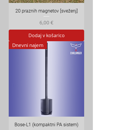
20 praznih magnetov [sveženj]
Cena
6,00 €
Dodaj v košarico
Dnevni najem
Bose-L1 (kompaktni PA sistem)