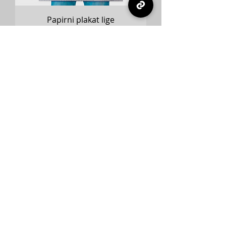
Papirni plakat lige
Cena
20,00 €
Dodaj v košarico