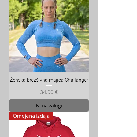
Ženska brezšivna majica Challanger
Cena
34,90 €
Ni na zalogi
Omejena izdaja