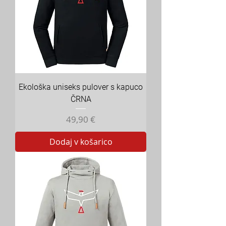
Ekološka uniseks pulover s kapuco
ČRNA
Cena
49,90 €
Dodaj v košarico