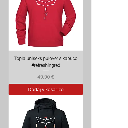
Topla uniseks pulover s kapuco
#refreshingred
Cena
49,90 €
Dodaj v košarico