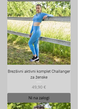
Brezšivni aktivni komplet Challanger
za ženske
Cena
49,90 €
Ni na zalogi