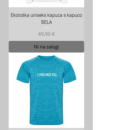
Ekološka uniseks kapuca s kapuco
BELA
Cena
49,90 €
Ni na zalogi