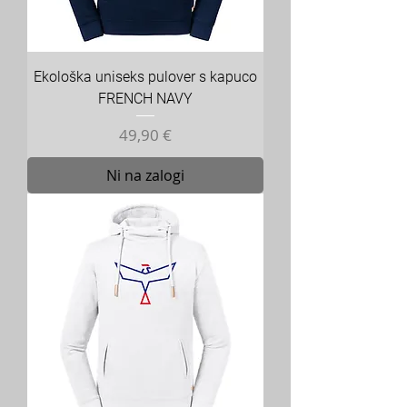
Ekološka uniseks pulover s kapuco
FRENCH NAVY
Cena
49,90 €
Ni na zalogi