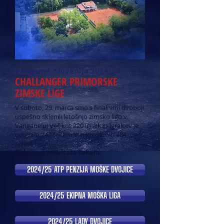
Vanganel, Slovenija 2024/25
CHALLANGER PRIMORSKE
ZIMSKE LIGE
V soboto, 29. marca smo s finalnimi dvoboji
uspešno sklenili letošnjo zimsko ligo v
Vanganelu! Več kot 220 igralk in igralcev je
odigralo 242 tekem in neverjetnih 484
nizov!
Oglejte si rezultate tekem:
2024/25 ATP PENZIJA MOŠKE DVOJICE
2024/25 EKIPNA MOŠKA LIGA
2024/25 LADY DVOJICE