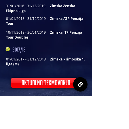
01/01/2018 - 31/12/2019
Zimska Ženska
Ekipna Liga
01/01/2018 - 31/12/2019
Zimska ATP Penzija
Tour
10/11/2018 - 26/01/2019
Zimska ITF Penzija
Tour Doubles
2017/18
01/01/2017 - 31/12/2018
Zimska Primorska 1.
liga (M)
AKTUALNA TEKMOVANJA
STOPITE V STIK Z NAMI IN
PREOBLIKUJTE VAŠ ŠPORTNI