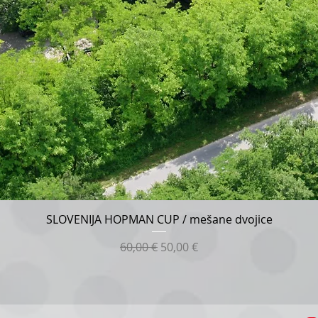
Hiter ogled
SLOVENIJA HOPMAN CUP / mešane dvojice
Redna cena
Cena na razprodaji
60,00 €
50,00 €