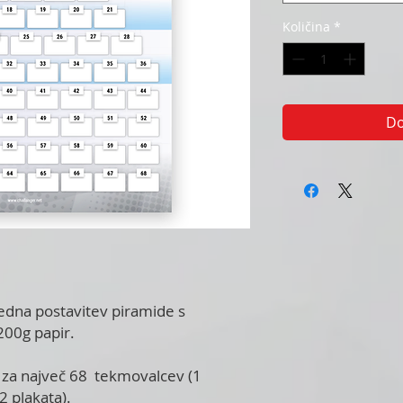
Količina
*
Do
ledna postavitev piramide s
200g papir.
 za največ 68 tekmovalcev (1
2 plakata).