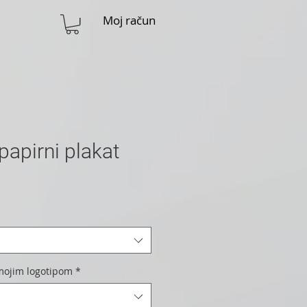
Moj račun
papirni plakat
 mojim logotipom
*