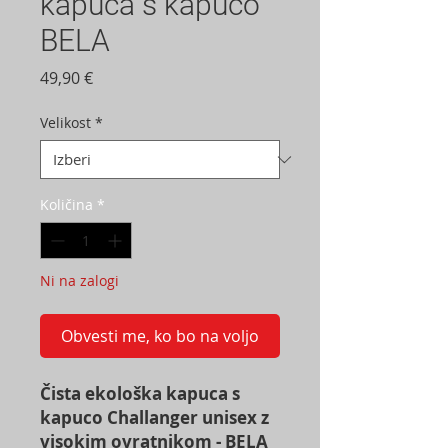
kapuca s kapuco
BELA
Price
49,90 €
Velikost
*
Količina
*
Ni na zalogi
Obvesti me, ko bo na voljo
Čista ekološka kapuca s
kapuco Challanger unisex z
visokim ovratnikom - BELA