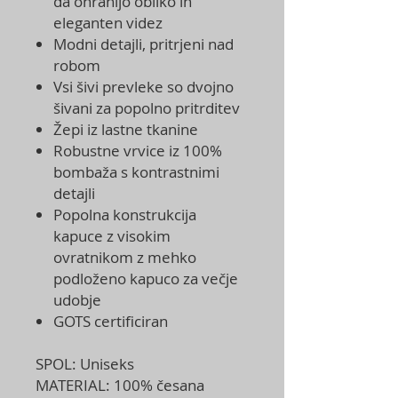
da ohranijo obliko in
eleganten videz
Modni detajli, pritrjeni nad
robom
Vsi šivi prevleke so dvojno
šivani za popolno pritrditev
Žepi iz lastne tkanine
Robustne vrvice iz 100%
bombaža s kontrastnimi
detajli
Popolna konstrukcija
kapuce z visokim
ovratnikom z mehko
podloženo kapuco za večje
udobje
GOTS certificiran
SPOL: Uniseks
MATERIAL: 100% česana