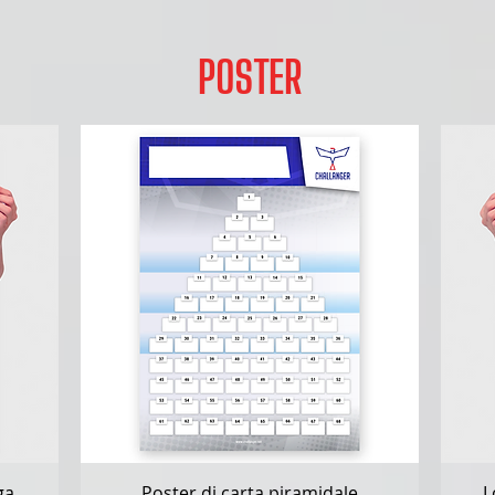
POSTER
Vista rapida
ga
Poster di carta piramidale
L