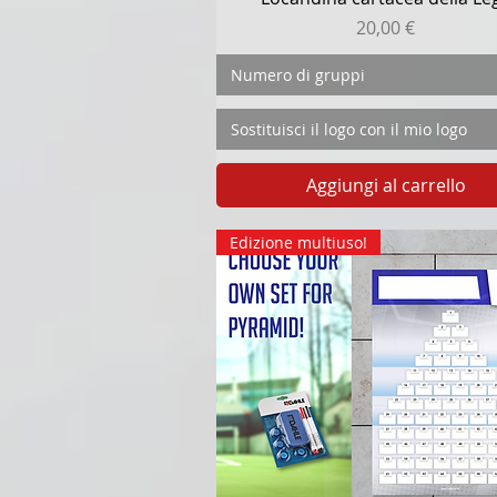
Prezzo
20,00 €
Numero di gruppi
Sostituisci il logo con il mio logo
Aggiungi al carrello
Edizione multiuso!