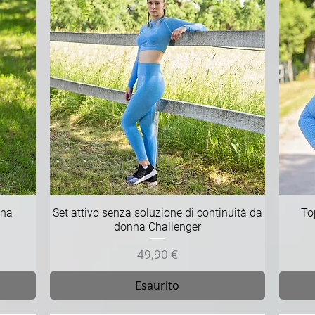
Vista rapida
nna
Set attivo senza soluzione di continuità da
To
donna Challenger
Prezzo
49,90 €
Esaurito