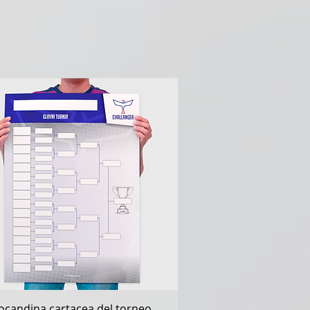
Vista rapida
ocandina cartacea del torneo