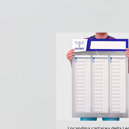
Vista rapida
Locandina cartacea della Le