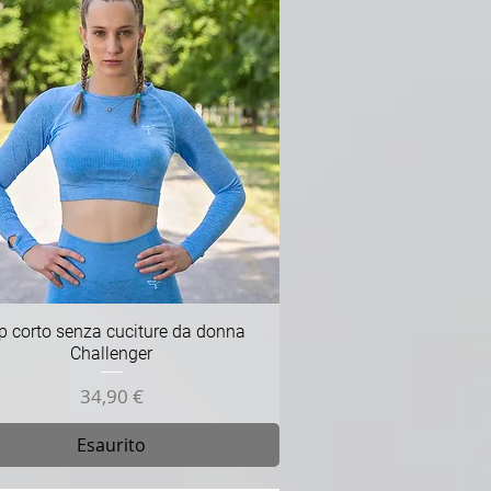
Vista rapida
p corto senza cuciture da donna
Challenger
Prezzo
34,90 €
Esaurito