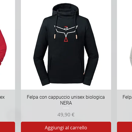
Vista rapida
sex
Felpa con cappuccio unisex biologica
Felp
NERA
Prezzo
49,90 €
Aggiungi al carrello