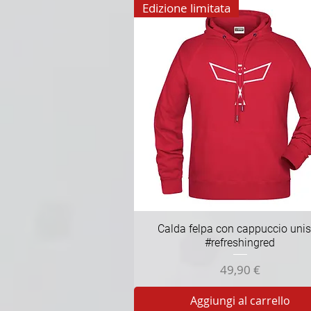
Edizione limitata
Vista rapida
Calda felpa con cappuccio uni
#refreshingred
Prezzo
49,90 €
Aggiungi al carrello