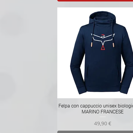
Vista rapida
Felpa con cappuccio unisex biolog
MARINO FRANCESE
Prezzo
49,90 €