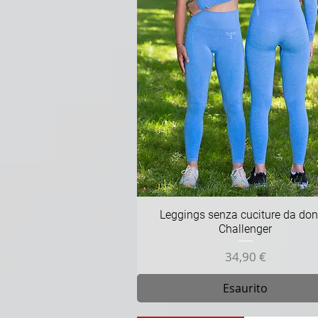
Vista rapida
Leggings senza cuciture da do
Challenger
Prezzo
34,90 €
Esaurito