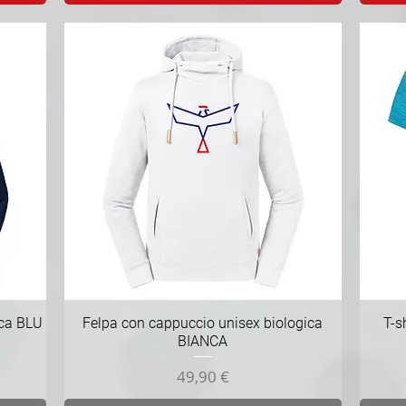
Vista rapida
ica BLU
Felpa con cappuccio unisex biologica
T-s
BIANCA
Prezzo
49,90 €