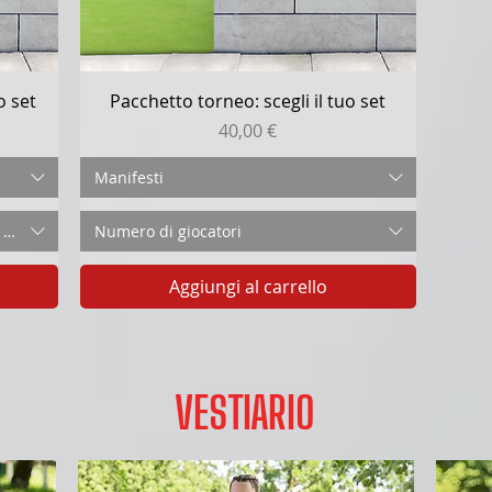
Vista rapida
o set
Pacchetto torneo: scegli il tuo set
Prezzo
40,00 €
Manifesti
x 25 mm
Numero di giocatori
Aggiungi al carrello
VESTIARIO