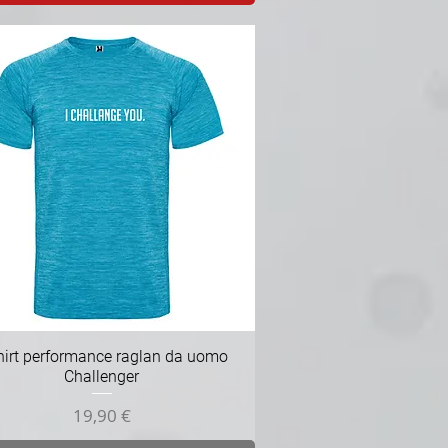
Vista rapida
hirt performance raglan da uomo
Challenger
Prezzo
19,90 €