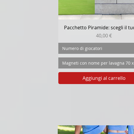
Vista rapida
Pacchetto Piramide: scegli il tu
Prezzo
40,00 €
Numero di giocatori
Magneti con nome per lavagna 70 
Aggiungi al carrello