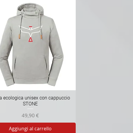
Vista rapida
a ecologica unisex con cappuccio
STONE
Prezzo
49,90 €
Aggiungi al carrello