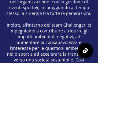
nell'organizzazione e nella gestione di
eventi sportivi, incoraggiando al tempo
stesso la sinergia tra tutte le generazioni.
Inoltre, all’interno del team Challenger, ci
impegniamo a contribuire a ridurre gli
impatti ambientali negativi, ad
aumentare la consapevolezza e
l’interesse per le questioni ambientali
nello sport e ad accelerare la transizione
verso una società sostenibile. Così
facendo, miriamo a un futuro migliore
per tutti noi.
Insieme possiamo ottenere di più,
quindi ti invitiamo a unirti a noi nei
nostri sforzi verso un comportamento
socialmente responsabile e la
sensibilizzazione sull’importanza dello
sviluppo sostenibile.