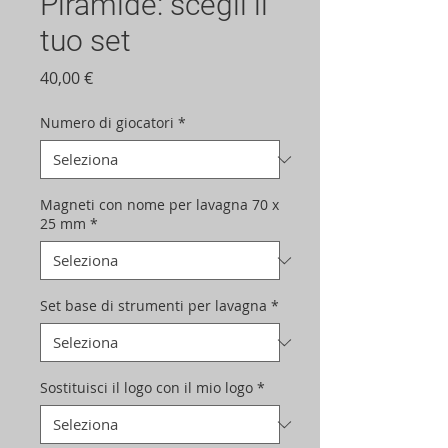
Piramide: scegli il
tuo set
Prezzo
40,00 €
Numero di giocatori
*
Magneti con nome per lavagna 70 x
25 mm
*
Set base di strumenti per lavagna
*
Sostituisci il logo con il mio logo
*