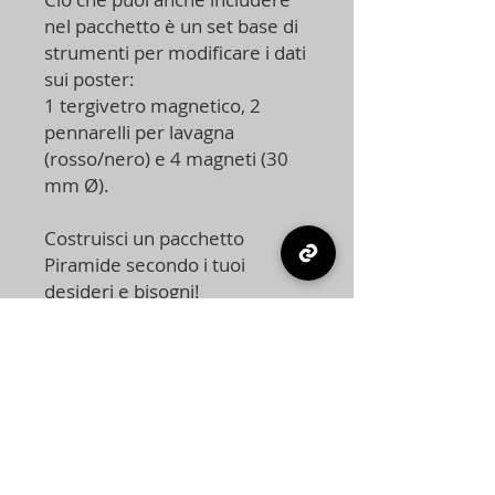
nel pacchetto è un set base di
strumenti per modificare i dati
sui poster:
1 tergivetro magnetico, 2
pennarelli per lavagna
(rosso/nero) e 4 magneti (30
mm Ø).
Costruisci un pacchetto
Piramide secondo i tuoi
desideri e bisogni!
Prodotti correlati
REGISTAZIONE