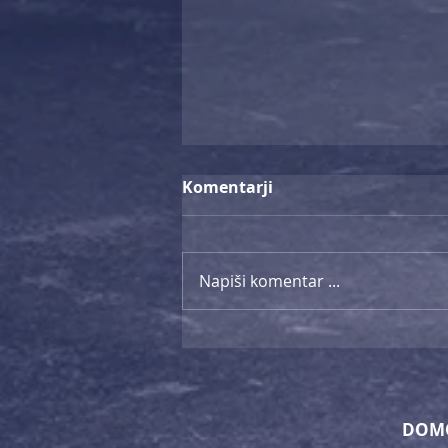
Komentarji
Napiši komentar ...
Zelena preobrazba športa:
trajnostne prakse v
lokalnih skupnostih
DOM