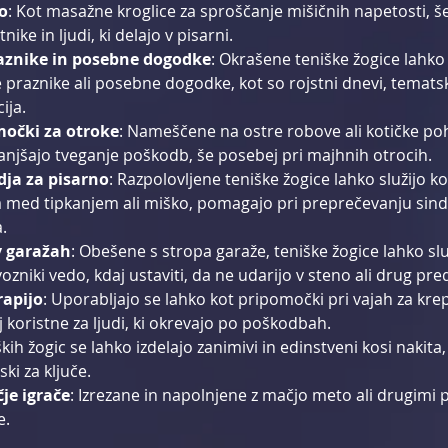
o
: Kot masažne kroglice za sproščanje mišičnih napetosti, š
ike in ljudi, ki delajo v pisarni.
raznike in posebne dogodke
: Okrašene teniške žogice lahko 
e praznike ali posebne dogodke, kot so rojstni dnevi, tematsk
ija.
močki za otroke
: Nameščene na ostre robove ali kotičke poh
anjšajo tveganje poškodb, še posebej pri majhnih otrocih.
ja za pisarno
: Razpolovljene teniške žogice lahko služijo 
a med tipkanjem ali miško, pomagajo pri preprečevanju sin
.
v garažah
: Obešene s stropa garaže, teniške žogice lahko služ
vozniki vedo, kdaj ustaviti, da ne udarijo v steno ali drug pr
rapijo
: Uporabljajo se lahko kot pripomočki pri vajah za krep
 koristne za ljudi, ki okrevajo po poškodbah.
iških žogic se lahko izdelajo zanimivi in edinstveni kosi nakita,
ki za ključe.
je igrače
: Izrezane in napolnjene z mačjo meto ali drugimi p
e.