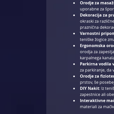
Orodje za masaž
uporabne za športn
Dekoracija za p
okraski za različn
praznična dekorac
Varnostni pripo
teniške žogice zm
Ergonomska orod
orodja za zapestj
karpalnega kanala
Parkirna vodila 
za parkiranje, da 
Orodje za fiziote
prstov, še posebej
DIY Nakit
: Iz ten
zapestnice ali obes
Interaktivne mač
materiali za mačk