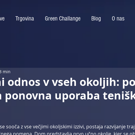
tve
Trgovina
Green Challange
Blog
O nas
 3 min
i odnos v vseh okoljih: p
a ponovna uporaba teniš
e sooča z vse večjimi okoljskimi izzivi, postaja razvijanje tr
čnega pomena. Dom predstavlja prvo učno okolje, kjer se obl