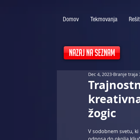
Domov
Tekmovanja
Reši
NAZAJ NA SEZNAM
Dec 4, 2023
Branje traja
Trajnostn
kreativn
žogic
V sodobnem svetu, ki s
odnosa do okolja klju