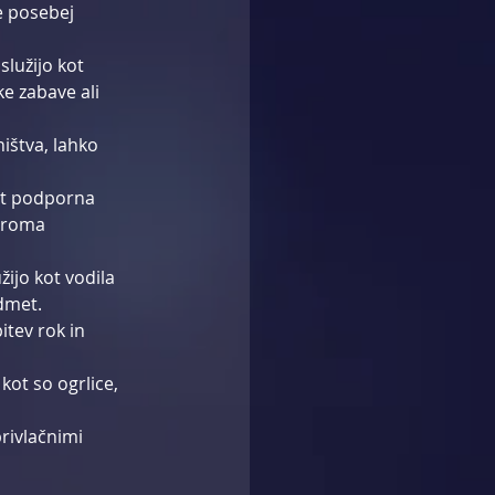
e posebej 
služijo kot 
e zabave ali 
ištva, lahko 
kot podporna 
droma 
ijo kot vodila 
edmet.
itev rok in 
 kot so ogrlice, 
rivlačnimi 