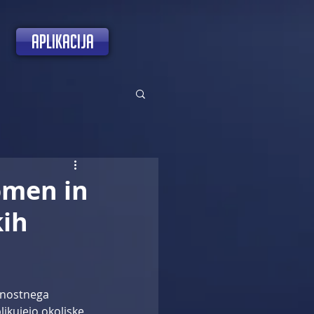
aplikacija
omen in
kih
ajnostnega 
ikujejo okoljske 