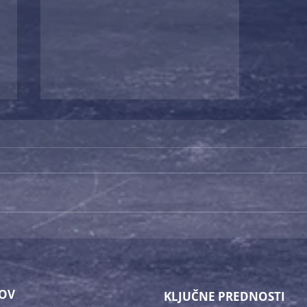
Sprejmi izziv, igraj zeleno!
- otroški likovni natečaj v
sklopu pobude 'Green
challange'
OV
KLJUČNE PREDNOSTI