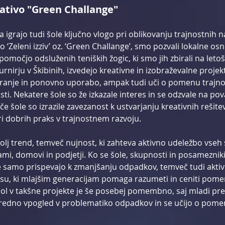
ciativo "Green Challange"
igrajo tudi šole ključno vlogo pri oblikovanju trajnostnih n
‘Zeleni izziv’ oz. ‘Green Challange’, smo pozvali lokalne osn
 pomočjo odsluženih teniških žogic, ki smo jih zbirali na let
rnirju v Škibinih, izvedejo kreativne in izobraževalne projekt
iranje in ponovno uporabo, ampak tudi uči o pomenu trajno
ti. Nekatere šole so že izkazale interes in se odzvale na pova
 šole so izrazile zavezanost k ustvarjanju kreativnih rešitev 
ri dobrih praks v trajnostnem razvoju.
olj trend, temveč nujnost, ki zahteva aktivno udeležbo vseh 
ami, domovi in podjetji. Ko se šole, skupnosti in posamezniki
ne samo prispevajo k zmanjšanju odpadkov, temveč tudi aktiv
u, ki mlajšim generacijam pomaga razumeti in ceniti pome
šol v takšne projekte je še posebej pomembno, saj mladi pre
sredno vpogled v problematiko odpadkov in se učijo o pom