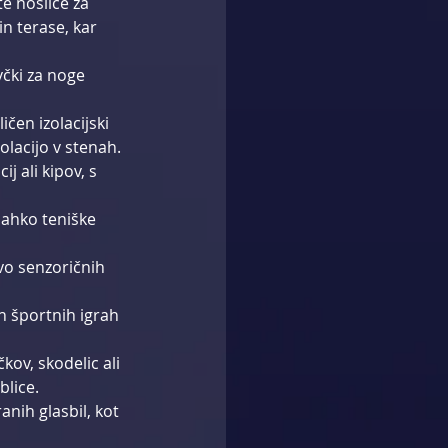
e nosilce za 
n terase, kar 
včki za noge 
ičen izolacijski 
olacijo v stenah.
j ali kipov, s 
lahko teniške 
avo senzoričnih 
ih športnih igrah 
kov, skodelic ali 
blice.
anih glasbil, kot 