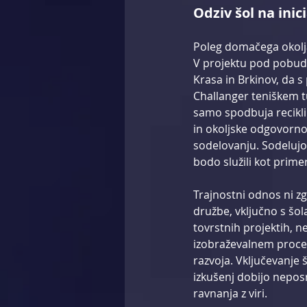
Odziv šol na ini
Poleg domačega okolja 
V projektu pod pobudo 
Krasa in Brkinov, da s
Challanger teniškem tu
samo spodbuja recikl
in okoljske odgovornos
sodelovanju. Sodelujoče
bodo služili kot prime
Trajnostni odnos ni zg
družbe, vključno s šol
tovrstnih projektih, 
izobraževalnem proces
razvoja. Vključevanje 
izkušenj dobijo nepo
ravnanja z viri.