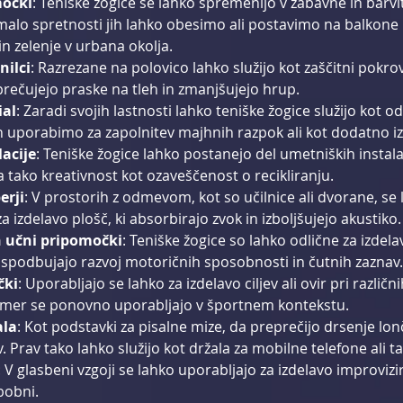
močki
: Teniške žogice se lahko spremenijo v zabavne in barvit
Z malo spretnosti jih lahko obesimo ali postavimo na balkone i
n zelenje v urbana okolja.
nilci
: Razrezane na polovico lahko služijo kot zaščitni pokro
prečujejo praske na tleh in zmanjšujejo hrup.
ial
: Zaradi svojih lastnosti lahko teniške žogice služijo kot odl
ih uporabimo za zapolnitev majhnih razpok ali kot dodatno iz
acije
: Teniške žogice lahko postanejo del umetniških instalaci
 tako kreativnost kot ozaveščenost o recikliranju.
erji
: V prostorih z odmevom, kot so učilnice ali dvorane, se 
a izdelavo plošč, ki absorbirajo zvok in izboljšujejo akustiko.
n učni pripomočki
: Teniške žogice so lahko odlične za izdel
ki spodbujajo razvoj motoričnih sposobnosti in čutnih zaznav.
čki
: Uporabljajo se lahko za izdelavo ciljev ali ovir pri različn
 čimer se ponovno uporabljajo v športnem kontekstu.
ala
: Kot podstavki za pisalne mize, da preprečijo drsenje lonč
Prav tako lahko služijo kot držala za mobilne telefone ali ta
: V glasbeni vzgoji se lahko uporabljajo za izdelavo improvizir
 bobni.