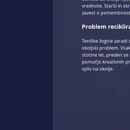
vrednote. Starši in sk
zavest o pomembnosti
Problem reciklir
Teniške žogice zaradi 
okoljski problem. Vsak
stotine let, preden s
pomočjo kreativnih pr
vpliv na okolje.