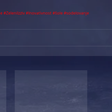
je
#ZeleniIzziv
#Inovativnost
#šole
#sodelovanje