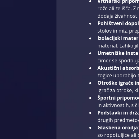
Vrtnarski pripo
rože ali zelišča. 
dodaja živahnost i
Pohištveni dopol
stolov in miz, pre
Izolacijski mater
material. Lahko j
Umetniške instal
čimer se spodbuja
Akustični absorb
žogice uporabijo z
Otroške igrače i
igrač za otroke, 
Športni pripomo
in aktivnostih, s
Podstavki in drž
drugih predmetov. 
Glasbena orodja
so ropotuljice ali