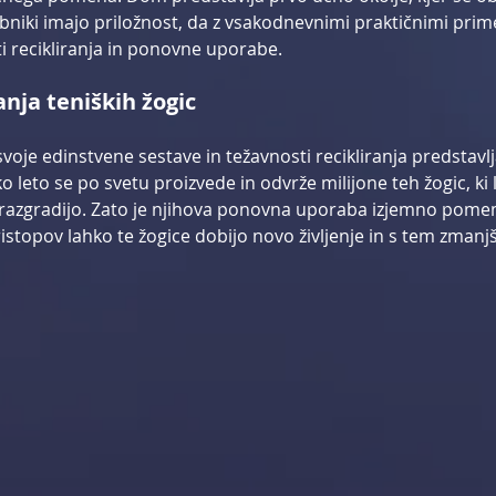
rbniki imajo priložnost, da z vsakodnevnimi praktičnimi prime
 recikliranja in ponovne uporabe.
anja teniških žogic
svoje edinstvene sestave in težavnosti recikliranja predstavl
o leto se po svetu proizvede in odvrže milijone teh žogic, ki 
e razgradijo. Zato je njihova ponovna uporaba izjemno pome
istopov lahko te žogice dobijo novo življenje in s tem zmanj