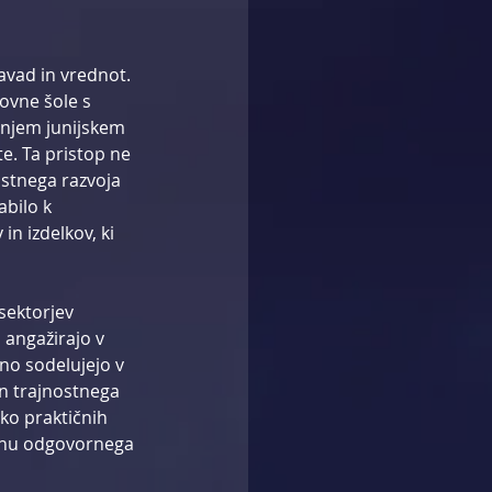
avad in vrednot. 
ovne šole s 
ošnjem junijskem 
e. Ta pristop ne 
stnega razvoja 
bilo k 
in izdelkov, ki 
sektorjev 
 angažirajo v 
no sodelujejo v 
n trajnostnega 
ko praktičnih 
enu odgovornega 