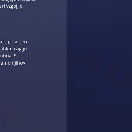
ri vzgojijo 
jajo poseben 
lahko trajajo 
mbna. S 
šamo njihov 