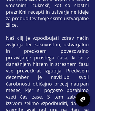
vmesnimi 'cukrčki', kot so slastni
praznični recepti in ustvarjalne ideje
za prebuditev tvoje skrite ustvarjalne
žilice.
Naš cilj je vzpodbujati zdrav način
življenja ter kakovostno, ustvarjalno
in predvsem povezovalno
preživljanje prostega časa, ki se v
današnjem hitrem in stresnem času
vse prevečkrat izgublja. Predvsem
december je navkljub svoji
čarobnosti običajno precej natrpan
mesec, kjer si pogosto pozabimo
vzeti čas zase. S tem zabavnim
izzivom želimo vzpodbuditi, da si ga
vzemite vsaj pol ure na dan, se
sprostite, odklopi se od skrbi in
maksimalno uživa.