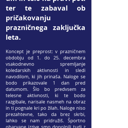
ter te zabaval ob
pričakovanju
prazničnega zaključka
leta.
Koncept je preprost: v prazničnem
obdobju od 1. do 25. decembra
vsakodnevno spremljanje
koledarskih aktivnosti in sledi
navodilom, ki jih prinaša. Naloge se
bodo prikazovale 1 dan pred
datumom. Šlo bo predvsem za
telesne aktivnosti, ki te bodo
razgibale, narisale nasmeh na obraz
in ti pognale kri po žilah. Naloge niso
prezahtevne, tako da brez skrbi,
lahko se nam pridružiš. Športno
obarvane izzive smo dopolnili tudi z