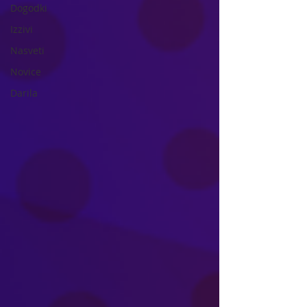
Dogodki
Izzivi
Nasveti
Novice
Darila