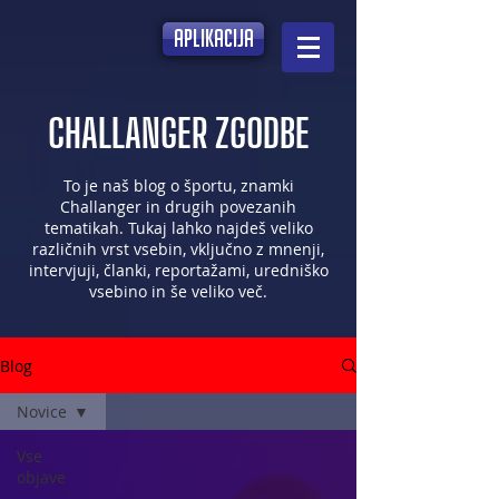
aplikacija
CHALLANGER ZGODBE
To je naš blog o športu, znamki
Challanger in drugih povezanih
tematikah. Tukaj lahko najdeš veliko
različnih vrst vsebin, vključno z mnenji,
intervjuji, članki, reportažami, uredniško
vsebino in še veliko več.
Blog
Novice
Vse
objave