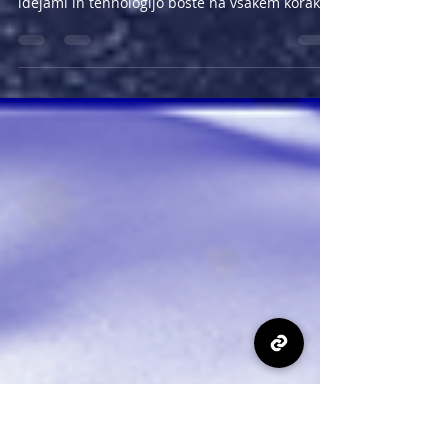
Pozdravljamo Francija Hrovata v naši
Challanger ekipi kot vodjo tekmovanj! S svežimi
idejami in tehnologijo boste na vsakem koraku
z nami.