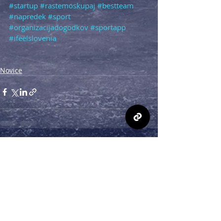
#startup
#rastemoskupaj
#bestteam
#napredek
#sport
#organizacijadogodkov
#sportapp
#ifeelslovenia
Novice
Nedavne objave
Ogled vseh