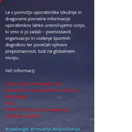
Le s pomočjo uporabniške izkušnje in 
dragocene povratne informacije 
uporabnikov lahko uresničujemo vizijo, 
ki smo si jo zadali – poenostaviti 
organizacijo in vodenje športnih 
dogodkov ter povečati njihovo 
prepoznavnost, tudi na globalnem 
nivoju.
Več informacij: 
https://www.challanger.net/
Ministrstvo za gospodarski razvoj in 
tehnologijo
PGZ
SPIRIT Slovenija, javna agencija
Inkubator Sežana
#challanger
#inovacije
#najinovacija