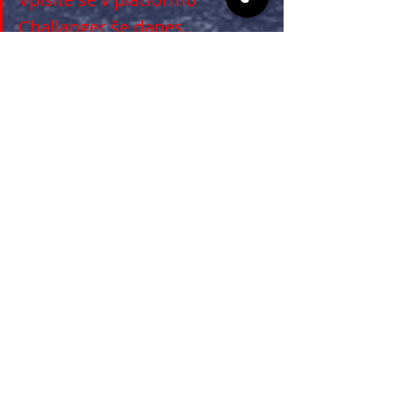
Challanger še danes. 
Nasveti
Nedavne objave
Ogled vseh