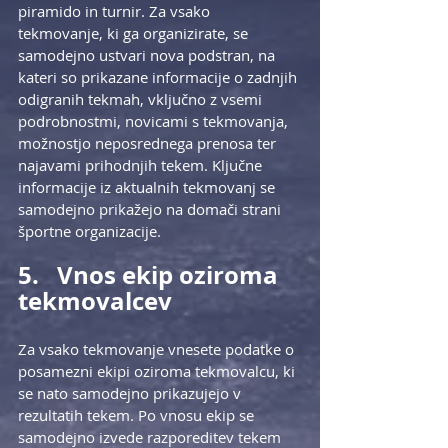
piramido in turnir. Za vsako 
tekmovanje, ki ga organizirate, se 
samodejno ustvari nova podstran, na 
kateri so prikazane informacije o zadnjih 
odigranih tekmah, vključno z vsemi 
podrobnostmi, novicami s tekmovanja, 
možnostjo neposrednega prenosa ter 
najavami prihodnjih tekem. Ključne 
informacije iz aktualnih tekmovanj se 
samodejno prikažejo na domači strani 
športne organizacije. 
5.   Vnos ekip oziroma 
tekmovalcev
Za vsako tekmovanje vnesete podatke o 
posamezni ekipi oziroma tekmovalcu, ki 
se nato samodejno prikazujejo v 
rezultatih tekem. Po vnosu ekip se 
samodejno izvede razporeditev tekem 