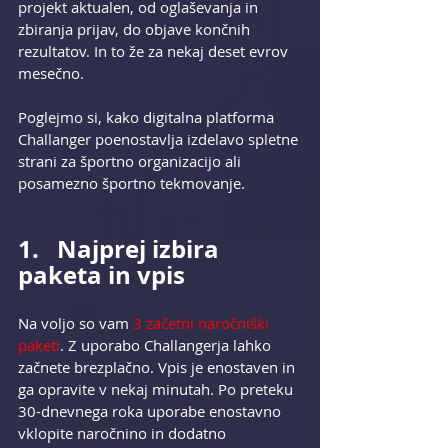
projekt aktualen, od oglaševanja in 
zbiranja prijav, do objave končnih 
rezultatov. In to že za nekaj deset evrov 
mesečno.
Poglejmo si, kako digitalna platforma 
Challanger poenostavlja izdelavo spletne 
strani za športno organizacijo ali 
posamezno športno tekmovanje.
1.   Najprej izbira 
paketa in vpis
Na voljo so vam 
3 začetni naročniški 
paketi
. Z uporabo Challangerja lahko 
začnete brezplačno. Vpis je enostaven in 
ga opravite v nekaj minutah. Po preteku 
30-dnevnega roka uporabe enostavno 
vklopite naročnino in dodatno 