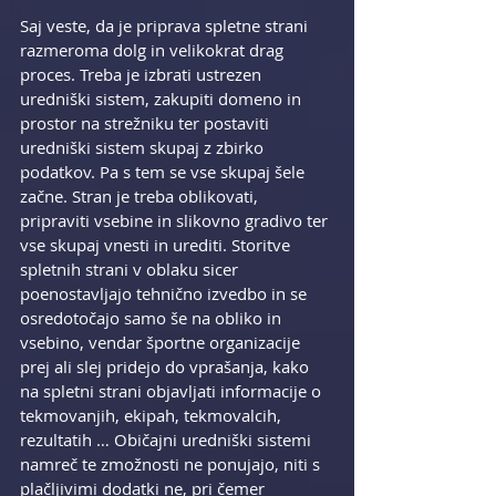
Saj veste, da je priprava spletne strani 
razmeroma dolg in velikokrat drag 
proces. Treba je izbrati ustrezen 
uredniški sistem, zakupiti domeno in 
prostor na strežniku ter postaviti 
uredniški sistem skupaj z zbirko 
podatkov. Pa s tem se vse skupaj šele 
začne. Stran je treba oblikovati, 
pripraviti vsebine in slikovno gradivo ter 
vse skupaj vnesti in urediti. Storitve 
spletnih strani v oblaku sicer 
poenostavljajo tehnično izvedbo in se 
osredotočajo samo še na obliko in 
vsebino, vendar športne organizacije 
prej ali slej pridejo do vprašanja, kako 
na spletni strani objavljati informacije o 
tekmovanjih, ekipah, tekmovalcih, 
rezultatih … Običajni uredniški sistemi 
namreč te zmožnosti ne ponujajo, niti s 
plačljivimi dodatki ne, pri čemer 