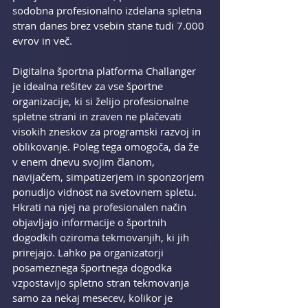
sodobna profesionalno izdelana spletna 
stran danes brez vsebin stane tudi 7.000 
evrov in več.
Digitalna športna platforma Challanger 
je idealna rešitev za vse športne 
organizacije, ki si želijo profesionalne 
spletne strani in zraven ne plačevati 
visokih zneskov za programski razvoj in 
oblikovanje. Poleg tega omogoča, da že 
v enem dnevu svojim članom, 
navijačem, simpatizerjem in sponzorjem 
ponudijo vidnost na svetovnem spletu. 
Hkrati na njej na profesionalen način 
objavljajo informacije o športnih 
dogodkih oziroma tekmovanjih, ki jih 
prirejajo. Lahko pa organizatorji 
posameznega športnega dogodka 
vzpostavijo spletno stran tekmovanja 
samo za nekaj mesecev, kolikor je 