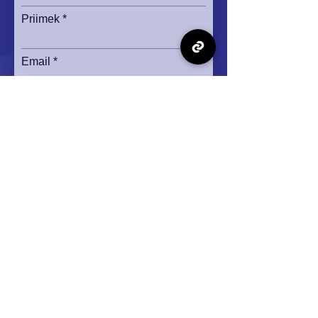
Priimek
Email
Ime organizacije/kluba
Telefon
Strinjam se s splošnimi pogoji
poslovanja.
Preberi več.
PRIJAVA