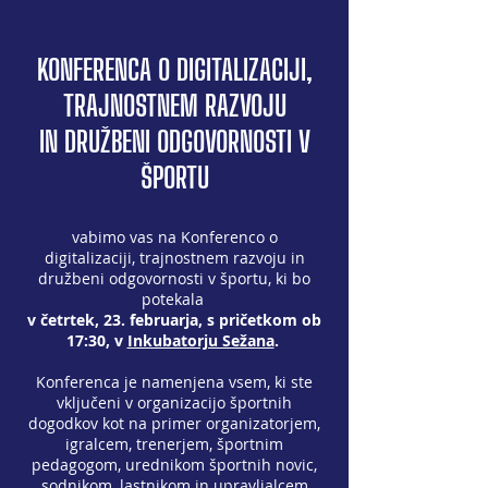
KONFERENCA O DIGITALIZACIJI,
TRAJNOSTNEM RAZVOJU
IN DRUŽBENI ODGOVORNOSTI V
ŠPORTU
vabimo vas na Konferenco o
digitalizaciji, trajnostnem razvoju in
družbeni odgovornosti v športu, ki bo
potekala
v četrtek, 23. februarja, s pričetkom ob
17:30,
v
Inkubatorju Sežana
.
Konferenca je namenjena vsem, ki ste
vključeni v organizacijo športnih
dogodkov kot na primer organizatorjem,
igralcem, trenerjem, športnim
pedagogom, urednikom športnih novic,
sodnikom, lastnikom in upravljalcem