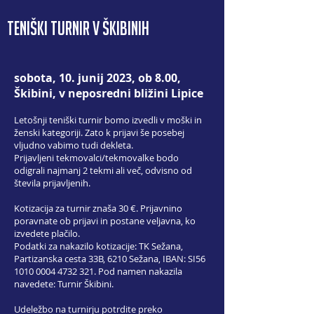
TENIŠKI TURNIR v Škibinih
sobota, 10. junij 2023, ob 8.00,
Škibini, v neposredni bližini Lipice
Letošnji teniški turnir bomo izvedli v moški in
ženski kategoriji. Zato
k prijavi še posebej
vljudno vabimo tudi dekleta.
Prijavljeni tekmovalci/tekmovalke bodo
odigrali najmanj 2 tekmi ali več, odvisno od
števila prijavljenih.
Kotizacija za turnir znaša 30 €. Prijavnino
poravnate ob prijavi in postane veljavna, ko
izvedete plačilo.
Podatki za nakazilo kotizacije: TK Sežana,
Partizanska cesta 33B, 6210 Sežana, IBAN: SI56
1010 0004 4732 321
. Pod namen nakazila
navedete: Turnir Škibini.
Udeležbo na turnirju potrdite preko