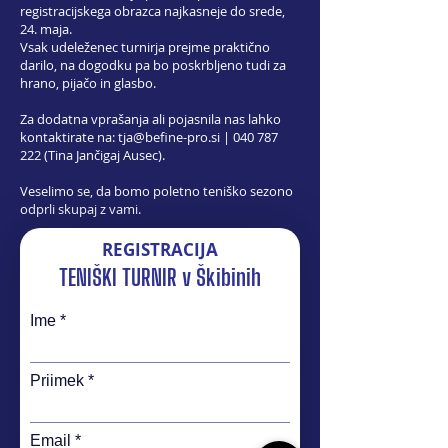
registracijskega obrazca najkasneje do srede,
24. maja.
Vsak udeleženec turnirja prejme praktično
darilo, na dogodku pa bo poskrbljeno tudi za
hrano, pijačo in glasbo.
Za dodatna vprašanja ali pojasnila nas lahko
kontaktirate na:
tja@befine-pro.si
|
040 787
222
(Tina Jančigaj Ausec).
Veselimo se, da bomo poletno teniško sezono
odprli skupaj z vami.
REGISTRACIJA
TENIŠKI TURNIR v Škibinih
Ime
Priimek
Email