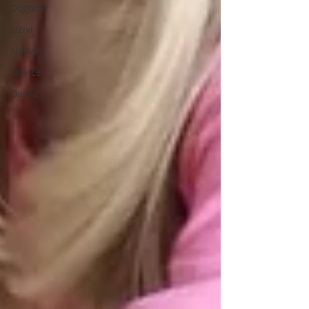
Dogodki
Izzivi
Nasveti
Novice
Darila