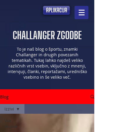
aplikacija
CHALLANGER ZGODBE
To je naš blog o športu, znamki
Challanger in drugih povezanih
tematikah. Tukaj lahko najdeš veliko
različnih vrst vsebin, vključno z mnenji,
intervjuji, članki, reportažami, uredniško
vsebino in še veliko več.
Blog
Izzivi
Vse
objave