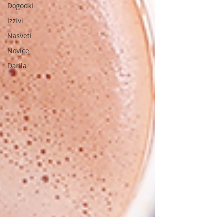
Dogodki
Izzivi
Nasveti
Novice
Darila