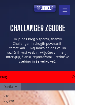
aplikacija
CHALLANGER ZGODBE
To je naš blog o športu, znamki
Challanger in drugih povezanih
tematikah. Tukaj lahko najdeš veliko
različnih vrst vsebin, vključno z mnenji,
intervjuji, članki, reportažami, uredniško
vsebino in še veliko več.
Blog
Darila
Vse
objave