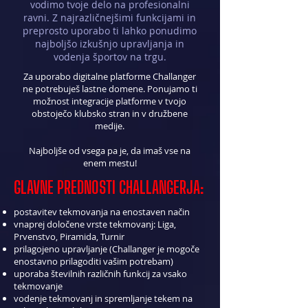
vodimo tvoje delo na profesionalni
ravni. Z najrazličnejšimi funkcijami in
preprosto uporabo ti lahko ponudimo
najboljšo izkušnjo upravljanja in
vodenja športov na trgu.
Za uporabo digitalne platforme Challanger
ne potrebuješ lastne domene. Ponujamo ti
možnost integracije platforme v tvojo
obstoječo klubsko stran in v družbene
medije.
Najboljše od vsega pa je, da imaš vse na
enem mestu!
GLAVNE PREDNOSTI CHALLANGERJA:
postavitev tekmovanja na enostaven način
vnaprej določene vrste tekmovanj: Liga,
Prvenstvo, Piramida, Turnir
prilagojeno upravljanje (Challanger je mogoče
enostavno prilagoditi vašim potrebam)
uporaba številnih različnih funkcij za vsako
tekmovanje
vodenje tekmovanj in spremljanje tekem na