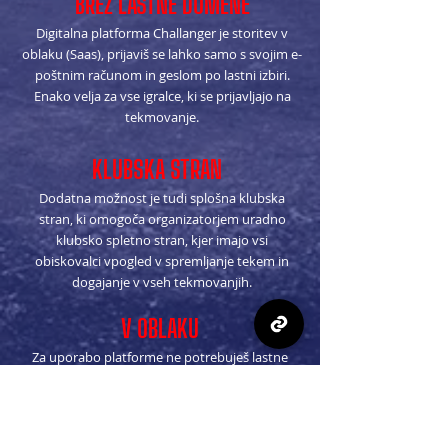
BREZ LASTNE DOMENE
Digitalna platforma Challanger je storitev v
oblaku (Saas), prijaviš se lahko samo s svojim e-
poštnim računom in geslom po lastni izbiri.
Enako velja za vse igralce, ki se prijavljajo na
tekmovanje.
KLUBSKA STRAN
Dodatna možnost je tudi splošna klubska
stran, ki omogoča organizatorjem uradno
klubsko spletno stran, kjer imajo vsi
obiskovalci vpogled v spremljanje tekem in
dogajanje v vseh tekmovanjih.
V OBLAKU
Za uporabo platforme ne potrebuješ lastne
domene ali računalniškega predznanja; vse, kar
ustvariš na platformi (športna liga ali številna
druga različna tekmovanja) se shrani na
skupno stran posameznega organizatorja,