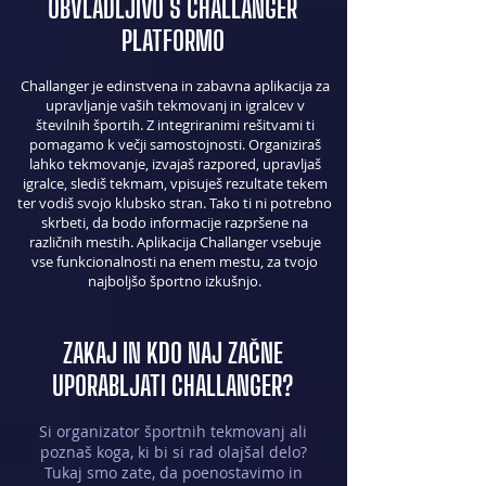
OBVLADLJIVO S CHALLANGER
PLATFORMO
Challanger je edinstvena in zabavna aplikacija za
upravljanje vaših tekmovanj in igralcev v
številnih športih. Z integriranimi rešitvami ti
pomagamo k večji samostojnosti. Organiziraš
lahko tekmovanje, izvajaš razpored, upravljaš
igralce, slediš tekmam, vpisuješ rezultate tekem
ter vodiš svojo klubsko stran. Tako ti ni potrebno
skrbeti, da bodo informacije razpršene na
različnih mestih. Aplikacija Challanger vsebuje
vse funkcionalnosti na enem mestu, za tvojo
najboljšo športno izkušnjo.
ZAKAJ IN KDO NAJ ZAČNE
UPORABLJATI CHALLANGER?
Si organizator športnih tekmovanj ali
poznaš koga, ki bi si rad olajšal delo?
Tukaj smo zate, da poenostavimo in