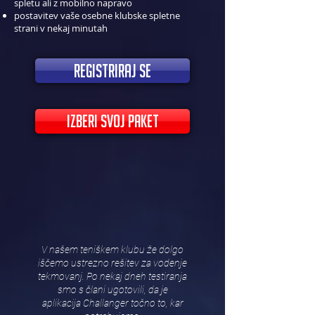
spletu ali z mobilno napravo
postavitev vaše osebne klubske spletne
strani v nekaj minutah
registriraj se
IZBERI SVOJ PAKET
V našem teniškem klubu že dolgo
iščemo ustrezno rešitev za vodenje
tekmovanj. Po nekaj dneh testiranja
smo s člani ugotovili, da je
aplikacija Challanger točno to, kar