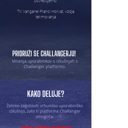
potrebujemo.
TK Vanganel Franci Horvat, vodja
tekmovanja
PRIDRUŽI SE CHALLANGERJU!
Mnenja uporabnikov o izkušnjah s
Challanger platformo.
KAKO DELUJE?
Želimo zagotoviti vrhunsko uporabniško
izkušnjo, zato ti platforma Challanger
omogoča: