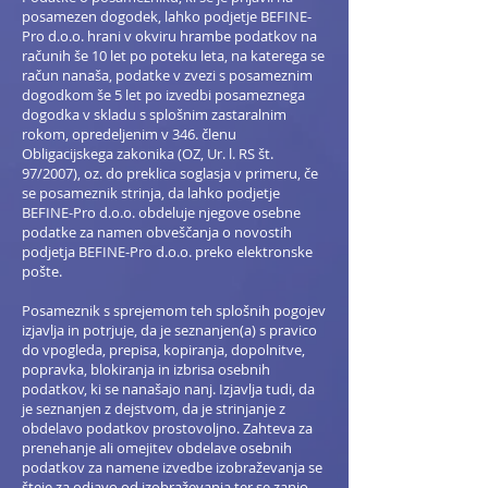
posamezen dogodek, lahko podjetje BEFINE-
Pro d.o.o. hrani v okviru hrambe podatkov na
računih še 10 let po poteku leta, na katerega se
račun nanaša, podatke v zvezi s posameznim
dogodkom še 5 let po izvedbi posameznega
dogodka v skladu s splošnim zastaralnim
rokom, opredeljenim v 346. členu
Obligacijskega zakonika (OZ, Ur. l. RS št.
97/2007), oz. do preklica soglasja v primeru, če
se posameznik strinja, da lahko podjetje
BEFINE-Pro d.o.o. obdeluje njegove osebne
podatke za namen obveščanja o novostih
podjetja BEFINE-Pro d.o.o. preko elektronske
pošte.
Posameznik s sprejemom teh splošnih pogojev
izjavlja in potrjuje, da je seznanjen(a) s pravico
do vpogleda, prepisa, kopiranja, dopolnitve,
popravka, blokiranja in izbrisa osebnih
podatkov, ki se nanašajo nanj. Izjavlja tudi, da
je seznanjen z dejstvom, da je strinjanje z
obdelavo podatkov prostovoljno. Zahteva za
prenehanje ali omejitev obdelave osebnih
podatkov za namene izvedbe izobraževanja se
šteje za odjavo od izobraževanja ter se zanjo