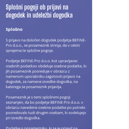
Splošni pogoji ob prijavi na
dogodek in udeležbi dogodka
Splošno
S prijavo na določen dogodek podjetja BEFINE-
Pro d.o.o., se posameznik strinja, da v celoti
sprejema te splošne pogoje.
Podjetje BEFINE-Pro d.o.o. kot upravljavec
osebnih podatkov obdeluje osebne podatke, ki
jih posameznik posreduje v obrazcu z
namenom uporabniku zagotoviti prijavo na
dogodek, za namene izvedbe dogodka, na
katerega se posameznik prijavlja.
Posameznik je s temi splošnimi pogoji
seznanjen, da bo podjetje BEFINE-Pro d.o.o. v
obrazcu navedene osebne podatke po potrebi
posredovalo tudi drugim osebam, ki sodelujejo
pri izvedbi dogodka.
Podatke o posamezniku, ki se je prijavil na