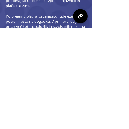
popolna, ko udeleženec izpolni prijavnico in
plača kotizacijo.
Po prejemu plačila organizator udeležencu
potrdi mesto na dogodku. V primeru, da je
prijav več kot razpoložljivih razpisanih mest na
posameznem dogodku, se upošteva vrstni red
vplačil. V primeru zapolnitve razpoložljivih
mest na dogodku, organizator pisno obvesti
vse, ki so izpolnili prijavnico in še niso poravnali
kotizacije, da so vsa razpoložljiva mesta
zapolnjena, morebitna plačila kotizacij, ki so
izvedena po zapolnitvi mest na dogodku, pa
organizator v celoti vrne v roku 3 dni po plačilu.
Odjave so mogoče pisno na
info@befine-pro.si
in sicer najkasneje 5 dni pred pričetkom
dogodka. Ob kasnejših odjavah si pridržujemo
pravico, da vam zaračunamo 50% vrednost
kotizacije za administrativne stroške. V primeru
prepozno sporočene odsotnosti iz kakršnih
koli razlogov pa si pridržujemo pravico, da vam
zaračunamo celotno vrednost kotizacije.