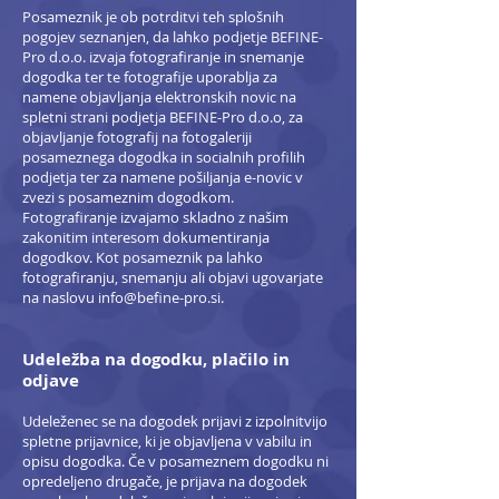
Posameznik je ob potrditvi teh splošnih
pogojev seznanjen, da lahko podjetje BEFINE-
Pro d.o.o. izvaja fotografiranje in snemanje
dogodka ter te fotografije uporablja za
namene objavljanja elektronskih novic na
spletni strani podjetja BEFINE-Pro d.o.o, za
objavljanje fotografij na fotogaleriji
posameznega dogodka in socialnih profilih
podjetja ter za namene pošiljanja e-novic v
zvezi s posameznim dogodkom.
Fotografiranje izvajamo skladno z našim
zakonitim interesom dokumentiranja
dogodkov. Kot posameznik pa lahko
fotografiranju, snemanju ali objavi ugovarjate
na naslovu
info@befine-pro.si
.
Udeležba na dogodku, plačilo in
odjave
Udeleženec se na dogodek prijavi z izpolnitvijo
spletne prijavnice, ki je objavljena v vabilu in
opisu dogodka. Če v posameznem dogodku ni
opredeljeno drugače, je prijava na dogodek