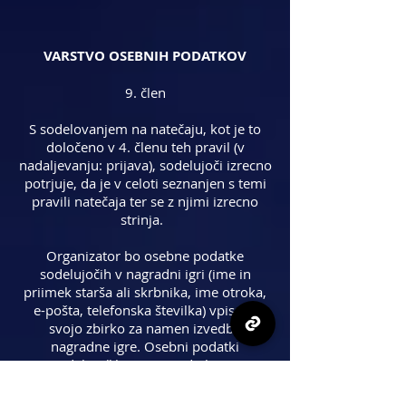
VARSTVO OSEBNIH PODATKOV
9. člen
S sodelovanjem na natečaju, kot je to
določeno v 4. členu teh pravil (v
nadaljevanju: prijava), sodelujoči izrecno
potrjuje, da je v celoti seznanjen s temi
pravili natečaja ter se z njimi izrecno
strinja.
Organizator bo osebne podatke
sodelujočih v nagradni igri (ime in
priimek starša ali skrbnika, ime otroka,
e-pošta, telefonska številka) vpisal v
svojo zbirko za namen izvedbe
nagradne igre. Osebni podatki
sodelujočih, razen podatkov o
nagrajencih, se po zaključku natečaja
hranijo še 5 let. Podatke o sodelujočih,