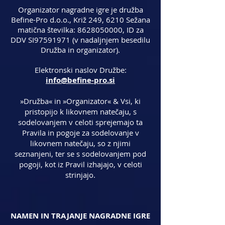
Organizator nagradne igre je družba
Befine-Pro d.o.o., Križ 249, 6210 Sežana
matična številka:
8628050000
, ID za
DDV SI97591971 (v nadaljnjem besedilu
Družba in organizator).
Elektronski naslov Družbe:
info@befine-pro.si
»Družba« in »Organizator« & Vsi, ki
pristopijo k likovnem natečaju, s
sodelovanjem v celoti sprejemajo ta
Pravila in pogoje za sodelovanje v
likovnem natečaju, so z njimi
seznanjeni, ter se s sodelovanjem pod
pogoji, kot iz Pravil izhajajo, v celoti
strinjajo.
NAMEN IN TRAJANJE NAGRADNE IGRE