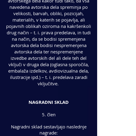
avtorskega dela kakor tudi tako, da vsa
navedena avtorska dela spreminja po
velikosti, barvah, obliki, pozicijah,
materialih, v katerih se pojavlja, ali
pojavnih oblikah oziroma na kakršenkoli
drug način – t. i. prava predelava, in tudi
na način, da se bodisi spremenjena
avtorska dela bodisi nespremenjena
avtorska dela ter nespremenjene
izvedbe avtorskih del ali dele teh del
vključi v druga dela (oglasna sporočila,
embalaža izdelkov, avdiovizualna dela,
ilustracije ipd.) – t. i. predelava zaradi
vključitve.
NAGRADNI SKLAD
5. člen
Nagradni sklad sestavljajo naslednje
nagrade: