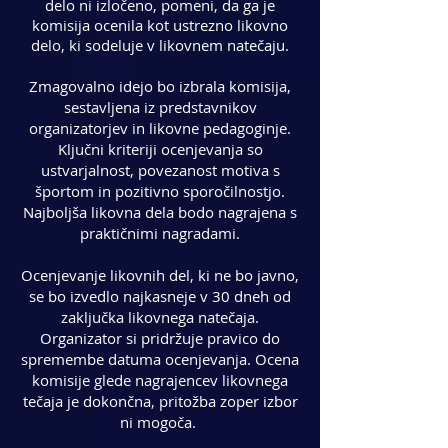
delo ni izločeno, pomeni, da ga je
komisija ocenila kot ustrezno likovno
delo, ki sodeluje v likovnem natečaju.
Zmagovalno idejo bo izbrala komisija,
sestavljena iz predstavnikov
organizatorjev in likovne pedagoginje.
Ključni kriteriji ocenjevanja so
ustvarjalnost, povezanost motiva s
športom in pozitivno sporočilnostjo.
Najboljša likovna dela bodo nagrajena s
praktičnimi nagradami.
Ocenjevanje likovnih del, ki ne bo javno,
se bo izvedlo najkasneje v 30 dneh od
zaključka likovnega natečaja.
Organizator si pridržuje pravico do
spremembe datuma ocenjevanja. Ocena
komisije glede nagrajencev likovnega
tečaja je dokončna, pritožba zoper izbor
ni mogoča.