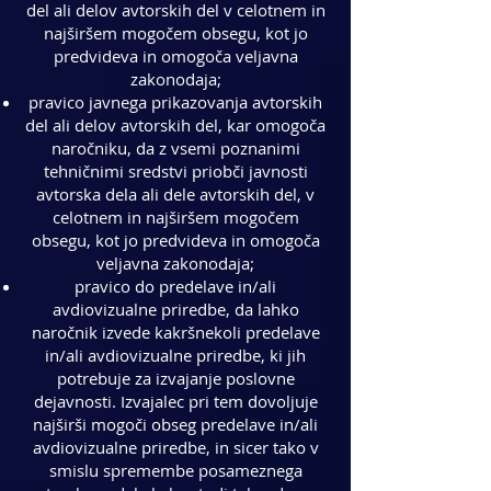
del ali delov avtorskih del v celotnem in
najširšem mogočem obsegu, kot jo
predvideva in omogoča veljavna
zakonodaja;
pravico javnega prikazovanja avtorskih
del ali delov avtorskih del, kar omogoča
naročniku, da z vsemi poznanimi
tehničnimi sredstvi priobči javnosti
avtorska dela ali dele avtorskih del, v
celotnem in najširšem mogočem
obsegu, kot jo predvideva in omogoča
veljavna zakonodaja;
pravico do predelave in/ali
avdiovizualne priredbe, da lahko
naročnik izvede kakršnekoli predelave
in/ali avdiovizualne priredbe, ki jih
potrebuje za izvajanje poslovne
dejavnosti. Izvajalec pri tem dovoljuje
najširši mogoči obseg predelave in/ali
avdiovizualne priredbe, in sicer tako v
smislu spremembe posameznega