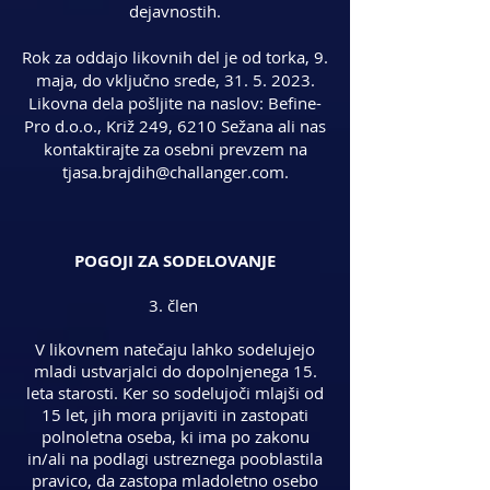
dejavnostih.
Rok za oddajo likovnih del je od torka, 9.
maja, do vključno srede,
31. 5. 2023
.
Likovna dela pošljite na naslov: Befine-
Pro d.o.o., Križ 249, 6210 Sežana ali nas
kontaktirajte za osebni prevzem na
tjasa.brajdih@challanger.com
.
POGOJI ZA SODELOVANJE
3. člen
V likovnem natečaju lahko sodelujejo
mladi ustvarjalci do dopolnjenega 15.
leta starosti. Ker so sodelujoči mlajši od
15 let, jih mora prijaviti in zastopati
polnoletna oseba, ki ima po zakonu
in/ali na podlagi ustreznega pooblastila
pravico, da zastopa mladoletno osebo