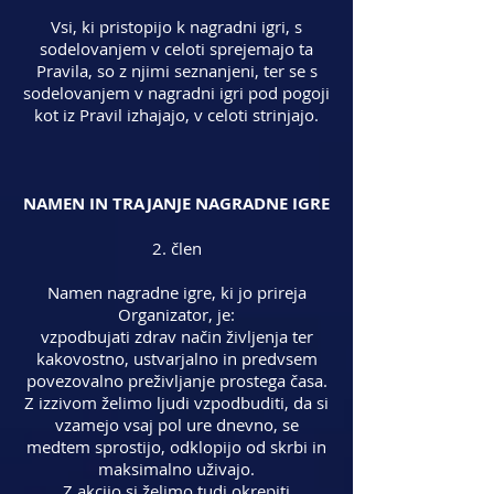
Vsi, ki pristopijo k nagradni igri, s
sodelovanjem v celoti sprejemajo ta
Pravila, so z njimi seznanjeni, ter se s
sodelovanjem v nagradni igri pod pogoji
kot iz Pravil izhajajo, v celoti strinjajo.
NAMEN IN TRAJANJE NAGRADNE IGRE
2. člen
Namen nagradne igre, ki jo prireja
Organizator, je:
vzpodbujati zdrav način življenja ter
kakovostno, ustvarjalno in predvsem
povezovalno preživljanje prostega časa.
Z izzivom želimo ljudi vzpodbuditi, da si
vzamejo vsaj pol ure dnevno, se
medtem sprostijo, odklopijo od skrbi in
maksimalno uživajo.
Z akcijo si želimo tudi okrepiti