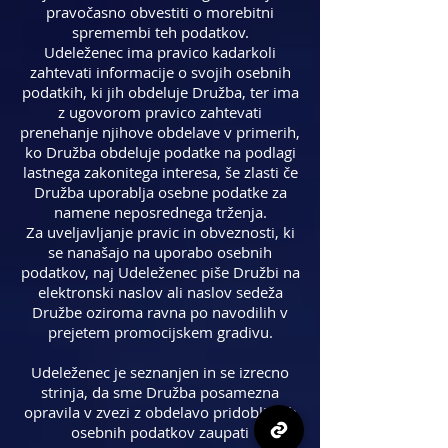
pravočasno obvestiti o morebitni
spremembi teh podatkov.
Udeleženec ima pravico kadarkoli
zahtevati informacije o svojih osebnih
podatkih, ki jih obdeluje Družba, ter ima
z ugovorom pravico zahtevati
prenehanje njihove obdelave v primerih,
ko Družba obdeluje podatke na podlagi
lastnega zakonitega interesa, še zlasti če
Družba uporablja osebne podatke za
namene neposrednega trženja.
Za uveljavljanje pravic in obveznosti, ki
se nanašajo na uporabo osebnih
podatkov, naj Udeleženec piše Družbi na
elektronski naslov ali naslov sedeža
Družbe oziroma ravna po navodilih v
prejetem promocijskem gradivu.
Udeleženec je seznanjen in se izrecno
strinja, da sme Družba posamezna
opravila v zvezi z obdelavo pridobljenih
osebnih podatkov zaupati