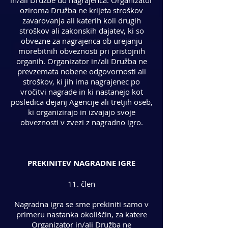
in/ali Družbe do nagrajenca. Organizator
oziroma Družba ne krijeta stroškov
zavarovanja ali katerih koli drugih
stroškov ali zakonskih dajatev, ki so
obvezne za nagrajenca ob urejanju
morebitnih obveznosti pri pristojnih
organih. Organizator in/ali Družba ne
prevzemata nobene odgovornosti ali
stroškov, ki jih ima nagrajenec po
vročitvi nagrade in ki nastanejo kot
posledica dejanj Agencije ali tretjih oseb,
ki organizirajo in izvajajo svoje
obveznosti v zvezi z nagradno igro.
PREKINITEV NAGRADNE IGRE
11. člen
Nagradna igra se sme prekiniti samo v
primeru nastanka okoliščin, za katere
Organizator in/ali Družba ne