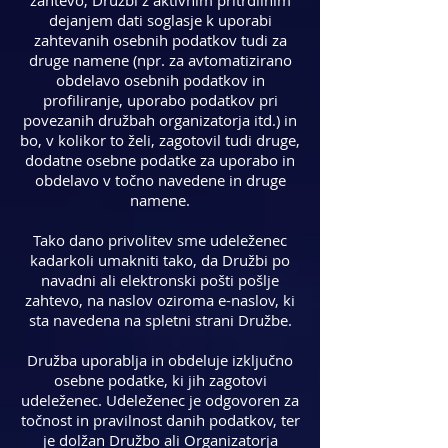
zahtevo, Družbi z aktivnim pritrdilnim
dejanjem dati soglasje k uporabi
zahtevanih osebnih podatkov tudi za
druge namene (npr. za avtomatizirano
obdelavo osebnih podatkov in
profiliranje, uporabo podatkov pri
povezanih družbah organizatorja itd.) in
bo, v kolikor to želi, zagotovil tudi druge,
dodatne osebne podatke za uporabo in
obdelavo v točno navedene in druge
namene.
Tako dano privolitev sme udeleženec
kadarkoli umakniti tako, da Družbi po
navadni ali elektronski pošti pošlje
zahtevo, na naslov oziroma e-naslov, ki
sta navedena na spletni strani Družbe.
Družba uporablja in obdeluje izključno
osebne podatke, ki jih zagotovi
udeleženec. Udeleženec je odgovoren za
točnost in pravilnost danih podatkov, ter
je dolžan Družbo ali Organizatorja