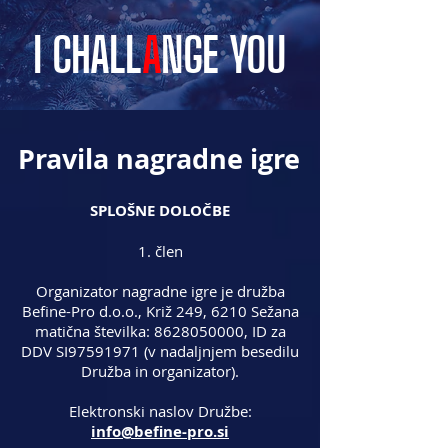
I CHALL
A
NGE YOU
Pravila nagradne igre
SPLOŠNE DOLOČBE
1. člen
Organizator nagradne igre je družba
Befine-Pro d.o.o., Križ 249, 6210 Sežana
matična številka:
8628050000
, ID za
DDV SI97591971 (v nadaljnjem besedilu
Družba in organizator).
Elektronski naslov Družbe:
info@befine-pro.si