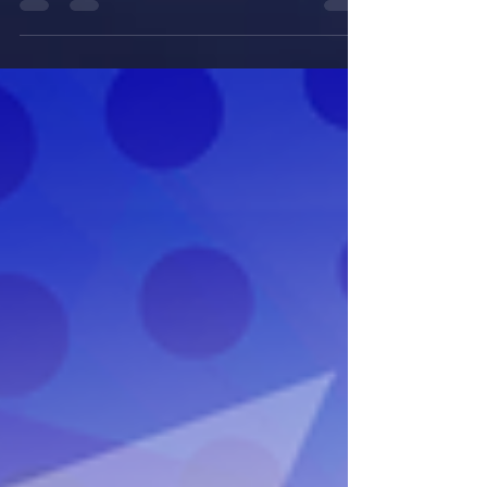
vloge, spletni in mobilni dostop do aplikacije!