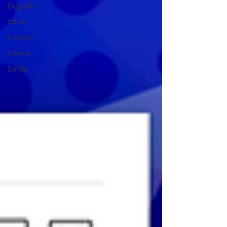
Dogodki
Izzivi
Nasveti
Novice
Darila