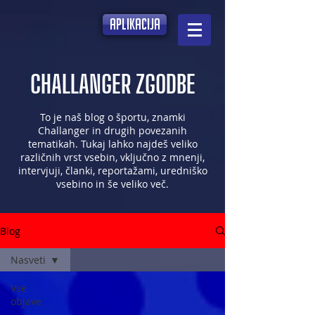
aplikacija
CHALLANGER ZGODBE
To je naš blog o športu, znamki
Challanger in drugih povezanih
tematikah. Tukaj lahko najdeš veliko
različnih vrst vsebin, vključno z mnenji,
intervjuji, članki, reportažami, uredniško
vsebino in še veliko več.
Blog
Nasveti
Vse
objave